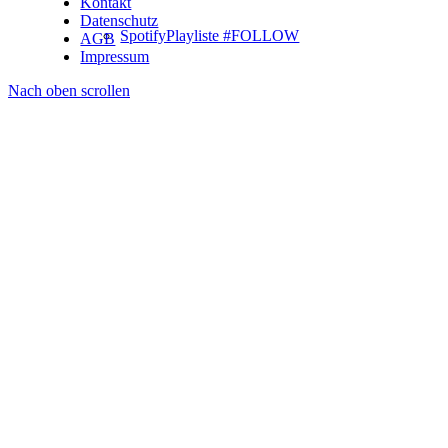
Kontakt
Datenschutz
SpotifyPlayliste #FOLLOW
AGB
Impressum
Nach oben scrollen
Partner
(OLD) F.A.Q.
Kontakt
Menü
Menü