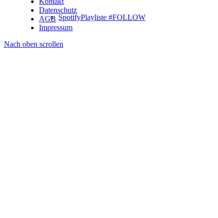
Kontakt
Datenschutz
SpotifyPlayliste #FOLLOW
AGB
Impressum
Nach oben scrollen
Partner
(OLD) F.A.Q.
Kontakt
Menü
Menü