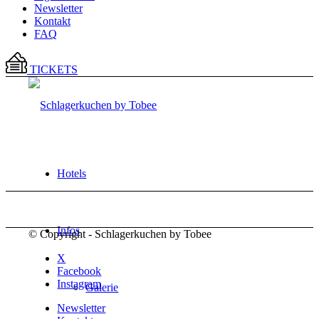
Newsletter
Kontakt
FAQ
TICKETS
Hotels
Infos
© Copyright - Schlagerkuchen by Tobee
X
Facebook
Instagram
Galerie
Newsletter