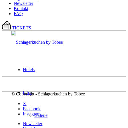
Newsletter
Kontakt
FAQ
TICKETS
Hotels
Infos
© Copyright - Schlagerkuchen by Tobee
X
Facebook
Instagram
Galerie
Newsletter