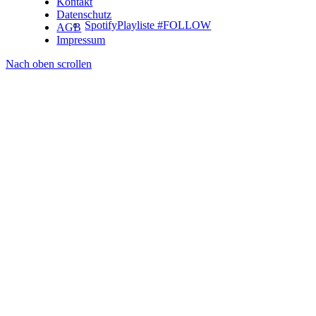
Kontakt
Datenschutz
SpotifyPlayliste #FOLLOW
AGB
Impressum
Nach oben scrollen
Partner
(OLD) F.A.Q.
Kontakt
Menü
Menü