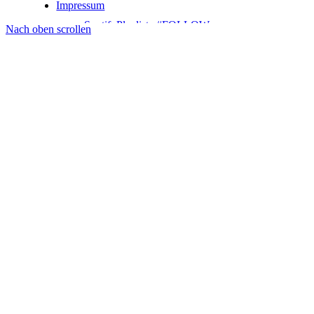
Impressum
SpotifyPlayliste #FOLLOW
Nach oben scrollen
Partner
(OLD) F.A.Q.
Kontakt
Menü
Menü